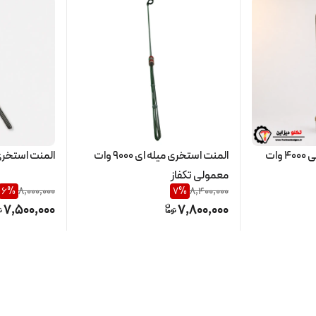
المنت آبگرمکن صنعتی 4000 وات
المنت استخری میله ای 9000 وات
المنت استخری میله
معمولی تکفاز
6
%
8,000,000
7
%
8,400,000
7,500,000
7,800,000