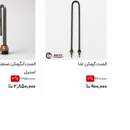
المنت گرمکن غذا
استیل
3
%
2,950,000
6
%
960,000
2,850,000
900,000