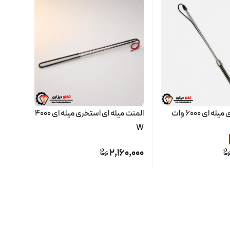
 ای 6000 وات
المنت میله ای استخری میله ای 4000
هیتر ب
0045
W
0,000
0,000
2,160,000