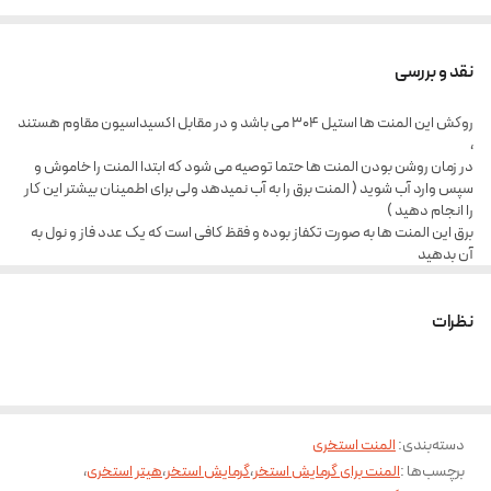
نقد و بررسی
روکش این المنت ها استیل 304 می باشد و در مقابل اکسیداسیون مقاوم هستند
،
در زمان روشن بودن المنت ها حتما توصیه می شود که ابتدا المنت را خاموش و
سپس وارد آب شوید ( المنت برق را به آب نمیدهد ولی برای اطمینان بیشتر این کار
را انجام دهید )
برق این المنت ها به صورت تکفاز بوده و فقظ کافی است که یک عدد فاز و نول به
آن بدهید
هرگز المنت ها را کامل غرق ننمایید به صورت جایگذارید فرمایید که قسمت کابل
بیرون بماند
نظرات
دسته‌بندی
:
المنت استخری
برچسب‌ها :
المنت برای گرمایش استخر
،
گرمایش استخر
،
هیتر استخری
،