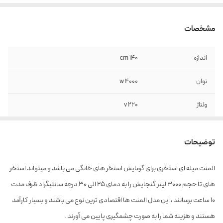
مشخصات
اندازه
140 cm
توان
4000 w
ولتاژ
220 v
جنس
استیل
توضیحات
مناسب برای لیتراژ
3000 لینر
المنت میله ای استخری برای گرمایش استخر های خانگی می باشد و میتواند استخر
های تا حجم 3000 لیتر گنجایش را به دمای 25 الی 30 درجه سانتیگراد ظرف مدت
10 ساعت برسانند ، این مدل المنت ها اقتصادی ترین نوع می باشند و بسیار کارآمد
هستند و هزینه شما را به صورت چشمگیری پایین می آورند .