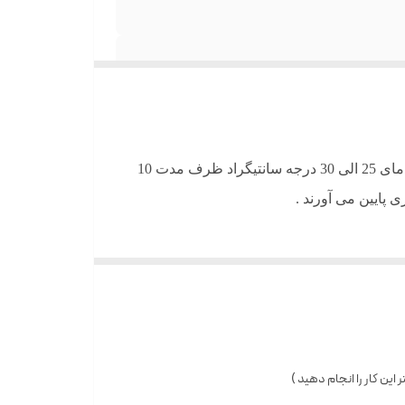
المنت میله ای استخری برای گرمایش استخر های خانگی می باشد و میتواند استخر های تا حجم 2000 لیتر گنجایش را به دمای 25 الی 30 درجه سانتیگراد ظرف مدت 10
 پایین می آورند .
ین کار را انجام دهید )