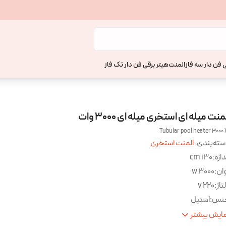
 فن دار سه فاز
المنت
هیتر برقی فن دار تک فاز
منت میله ای استخری میله ای 3000 وات
Tubular pool heater 3000
ته‌بندی
:
المنت استخری
دازه
:
130 cm
ان
:
3000 w
تاژ
:
220 v
نس
:
استیل
اسب برای لیتراژ
:
2000 لیتر
ایش بیشتر