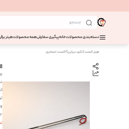
دسته‌بندی محصولات
خانه
پیگیری سفارش
همه محصولات
هیتر برقی
هیتر المنت (تکنو دیزاین)
/
المنت استخری
ال
 W
دس
ان
تو
ول
ج
من
نم