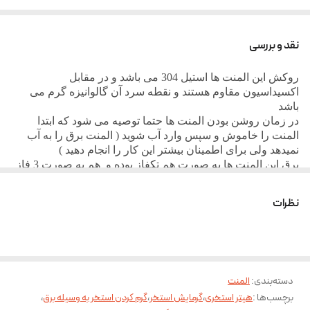
و هزینه شما را به صورت چشمگیری پایین می آورند .
نقد و بررسی
روکش این المنت ها استیل 304 می باشد و در مقابل
اکسیداسیون مقاوم هستند و نقطه سرد آن گالوانیزه گرم می
باشد
در زمان روشن بودن المنت ها حتما توصیه می شود که ابتدا
المنت را خاموش و سپس وارد آب شوید ( المنت برق را به آب
نمیدهد ولی برای اطمینان بیشتر این کار را انجام دهید )
برق این المنت ها به صورت هم تکفاز بوده و هم به صورت 3 فاز
بوده و در صورت تکفاز بودن فقظ کافی است که یک عدد فاز و
نول به آن بدهید و در صورت 3 فاز بودن نیاز به 3 عدد فاز دارد و
نظرات
اصلا نول نیاز ندارد
هرگز المنت ها را کامل غرق ننمایید به صورت جایگذارید فرمایید
که قسمت کابل بیرون بماند
دسته‌بندی
:
المنت
برچسب‌ها :
هیتر استخری
،
گرمایش استخر
،
گرم کردن استخر به وسیله برق
،