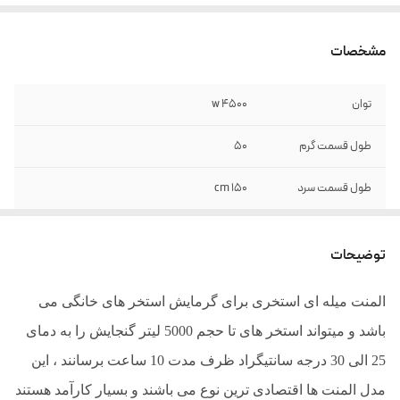
مشخصات
توان
4500 w
طول قسمت گرم
50
طول قسمت سرد
150 cm
طول کلی
200 cm
توضیحات
ولتاژ
220v = 20 A - 380V =6.8 A
المنت میله ای استخری برای گرمایش استخر های خانگی می
مناسب برای لیتراژ
5000 لیتر
باشد و میتواند استخر های تا حجم 5000 لیتر گنجایش را به دمای
رنج دمایی
20 الی 25 درجه
25 الی 30 درجه سانتیگراد ظرف مدت 10 ساعت برسانند ، این
مدل المنت ها اقتصادی ترین نوع می باشند و بسیار کارآمد هستند