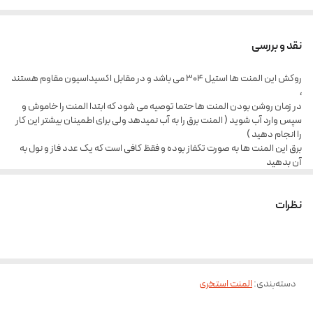
نقد و بررسی
روکش این المنت ها استیل 304 می باشد و در مقابل اکسیداسیون مقاوم هستند
،
در زمان روشن بودن المنت ها حتما توصیه می شود که ابتدا المنت را خاموش و
سپس وارد آب شوید ( المنت برق را به آب نمیدهد ولی برای اطمینان بیشتر این کار
را انجام دهید )
برق این المنت ها به صورت تکفاز بوده و فقظ کافی است که یک عدد فاز و نول به
آن بدهید
هرگز المنت ها را کامل غرق ننمایید به صورت جایگذارید فرمایید که قسمت کابل
بیرون بماند
نظرات
دسته‌بندی
:
المنت استخری