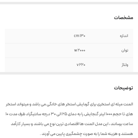
مشخصات
اندازه
130 cm
توان
2000 w
ولتاژ
220 v
مناسب برای لیتراژ
1000 لیتر
توضیحات
جنس
استیل
المنت میله ای استخری برای گرمایش استخر های خانگی می باشد و میتواند استخر
رنج دمایی
20 - 25 درجه
های تا حجم 1000 لیتر گنجایش را به دمای 25 الی 30 درجه سانتیگراد ظرف مدت 10
ساعت برسانند ، این مدل المنت ها اقتصادی ترین نوع می باشند و بسیار کارآمد
هستند و هزینه شما را به صورت چشمگیری پایین می آورند .