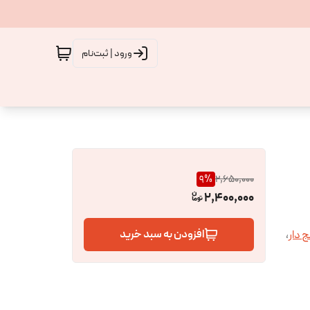
ورود | ثبت‌نام
9
%
2,650,000
2,400,000
افزودن به سبد خرید
 دار
،