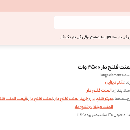
 فن دار سه فاز
المنت
هیتر برقی فن دار تک فاز
منت فلنج دار 4500 وات
Flange element 4500
ند:
تکنودیزاین
ته‌بندی
:
المنت فلنج دار
چسب‌ها :
هیتر فلنج دار
،
خرید المنت فلنج دار
،
المنت فلنج دار
،
قیمت المنت فلنج
المنت میله ای فلنج دار
دازه
:
طول 30 سانتیمتر رزوه 1/2 1