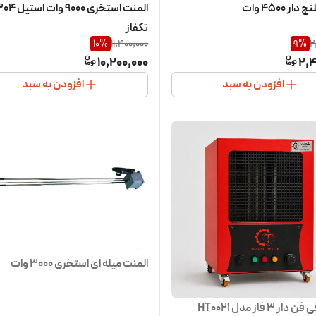
ر 4500 وات
تکفاز
10
%
11,400,000
9
%
2
10,200,000
2,4
افزودن به سبد
افزودن به سبد
المنت میله ای استخری 3000 وات
ر 3 فاز مدل HT0021