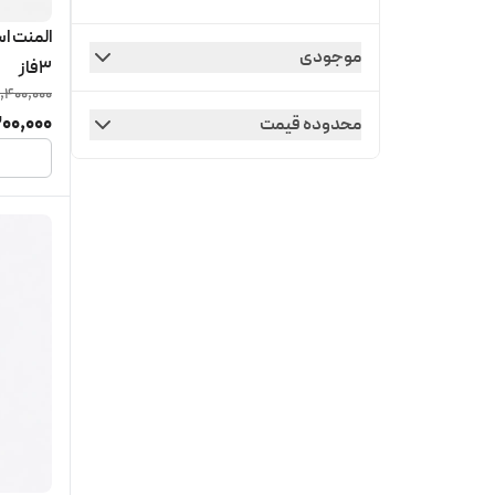
موجودی
3فاز
1,400,000
200,000
محدوده قیمت