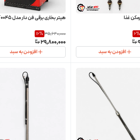
مکن غذا
هیتر بخاری برقی فن دار مدل HT0045
16
%
35,640,000
6
%
29,800,000
افزودن به سبد
افزودن به سبد