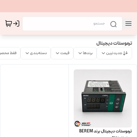
ترموستات دیجیتال
جدیدترین
برندها
قیمت
دسته‌بندی
فقط محصو
ترموستات دیجیتال برند BEREM