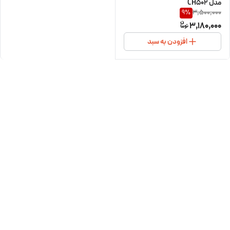
مدل CH502
3,500,000
9
%
3,180,000
افزودن به سبد