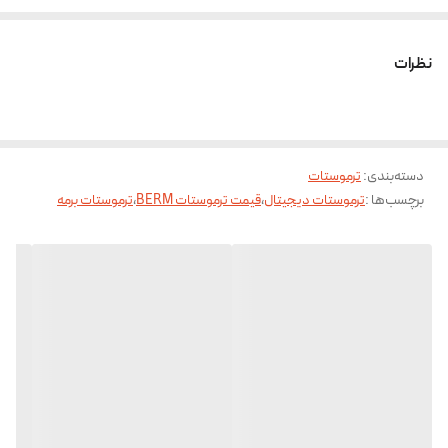
این ترموستات طراحی کاربرپسند و کارایی بالایی دارد که آن را برای استفاده در انواع
محیط‌ها مناسب می‌سازد.
نظرات
ویژگی‌ها و مشخصات:
کنترل دقیق دما:
این ترموستات قادر به تنظیم و حفظ دما با دقت بالا است، که به شما اجازه
دسته‌بندی
:
ترموستات
می‌دهد دمای دلخواه خود را به راحتی تنظیم کنید.
برچسب‌ها :
ترموستات دیجیتال
،
قیمت ترموستات BERM
،
ترموستات برمه
صفحه نمایش دیجیتال:
دارای یک صفحه نمایش LCD بزرگ و خوانا است که اطلاعات دما را به‌طور واضح
نشان می‌دهد و کاربر می‌تواند به راحتی آن را مشاهده کند.
قابلیت‌های برنامه‌ریزی:
ترموستات CH502 معمولاً از قابلیت‌های برنامه‌ریزی برخوردار است و می‌توان
زمان‌بندی‌ مشخصی برای گرم‌ یا سرد کردن فضا تعیین کرد.
پشتیبانی از سیستم‌های گرمایشی و سرمایشی:
این ترموستات می‌تواند با سیستم‌های مختلف مانند بخاری‌ها، پکیج‌ها و