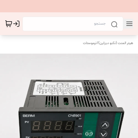
هیتر المنت (تکنو دیزاین)
/
ترموستات