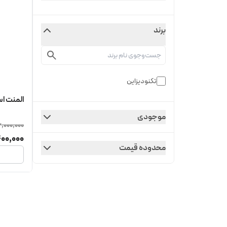
برند
تکنودیزاین
المنت استخ
موجودی
6,000,000
00,000
محدوده قیمت