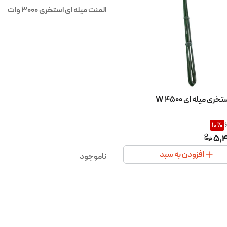
المنت میله ای استخری 3000 وات
ری میله ای 4500 W
10
%
5,4
افزودن به سبد
ناموجود