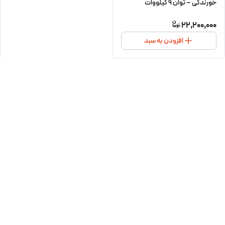
خورندگی – توان 9 کیلووات
22,200,000
افزودن به سبد