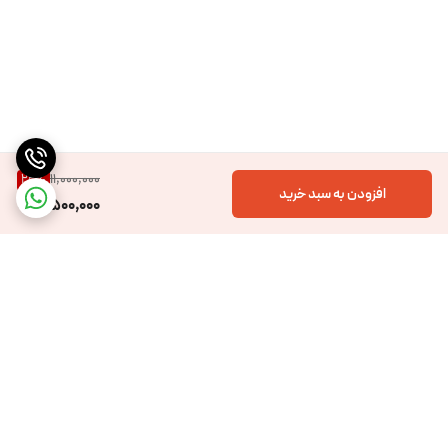
نصب تخصصی:
توصیه می‌شود که نصب المنت را توسط یک تکنسین مجرب انجام دهید تا از
ایمنی و عملکرد صحیح آن اطمینان حاصل شود.
مطالعه دفترچه راهنما:
پیش از استفاده، مطالعه دفترچه راهنما برای آشنایی با جزئیات و نکات ایمنی
بسیار مهم است.
11,000,000
22
%
افزودن به سبد خرید
نتیجه‌گیری
8,500,000
المنت شیشه‌ای ضد اسید با جنس پیرکس و مشخصات فنی برجسته، یک ابزار
حیاتی برای تأمین گرما در وان‌های آبکاری اسیدی با غلظت بالا است. با ویژگی‌های
مقاومتی و کارایی بالا، این المنت می‌تواند نیازهای حرارتی صنایع شیمیایی و آبکاری
را به بهترین نحو تأمین کند.
برگشت به بالا